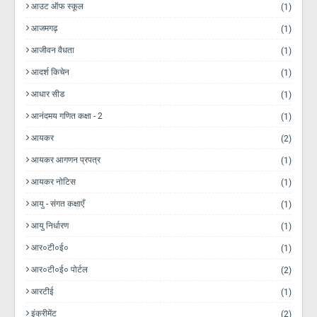
आउट ऑफ स्कूल
(1)
आजमगढ़
(1)
आजीवन वैधता
(1)
आदर्श किचेन
(1)
आधार सीड
(1)
आनंदमय गणित कक्षा - 2
(1)
आयकर
(2)
आयकर आगणन प्रपत्र
(1)
आयकर नोटिस
(1)
आयु - संगत कक्षाएँ
(1)
आयु निर्धारण
(1)
आर०टी०ई०
(1)
आर०टी०ई० पोर्टल
(2)
आरटीई
(1)
इंक्रीमेंट
(2)