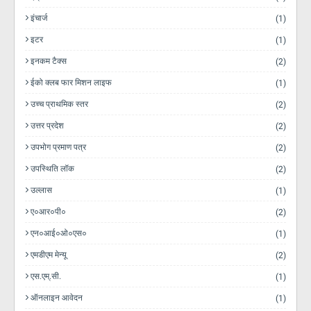
इंचार्ज
(1)
इटर
(1)
इनकम टैक्स
(2)
ईको क्लब फार मिशन लाइफ
(1)
उच्च प्राथमिक स्तर
(2)
उत्तर प्रदेश
(2)
उपभोग प्रमाण पत्र
(2)
उपस्थिति लॉक
(2)
उल्लास
(1)
ए०आर०पी०
(2)
एन०आई०ओ०एस०
(1)
एमडीएम मेन्यू
(2)
एस.एम्.सी.
(1)
ऑनलाइन आवेदन
(1)