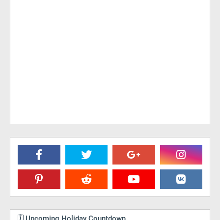
🗓️ Upcoming Holiday Countdown