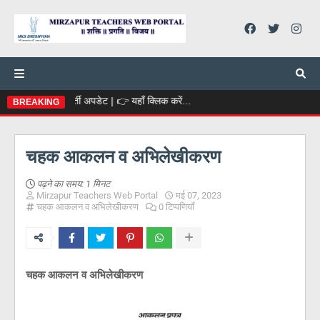
क भर्ती अपडेट | 👉 यहाँ क्लिक करें...
BREAKING
चहक आकलन व अभिलेखीकरण
पढ़ने का समय:
1 मिनट
Mirzapur Teachers Web Portal
मई 07, 2023
चहक आकलन व अभिलेखीकरण
0 टिप्पणियाँ
चहक आकलन व अभिलेखीकरण