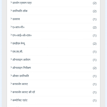
उपभोग प्रमाण पत्र
(2)
उपस्थिति लॉक
(2)
उल्लास
(1)
ए०आर०पी०
(2)
एन०आई०ओ०एस०
(1)
एमडीएम मेन्यू
(2)
एस.एम्.सी.
(1)
ऑनलाइन आवेदन
(1)
ऑनलाइन निरीक्षण
(2)
औसत उपस्थिति
(1)
कनवर्जन कास्ट
(1)
कनवर्जन कास्ट की दरें
(1)
कम्पोजिट ग्रांट
(1)