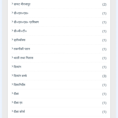
डायट मीरजापुर
(2)
डी०एल०एड०
(1)
डी०एल०एड० प्रशिक्षण
(1)
डी०बी०टी०
(1)
ड्रॉपबॉक्स
(1)
तकनीकी प्लान
(1)
थाली तथा गिलास
(1)
दिव्यांग
(1)
दिव्यांग बच्चे
(3)
दिशानिर्देश
(1)
दीक्षा
(1)
दीक्षा एप
(1)
दीक्षा कोर्स
(1)