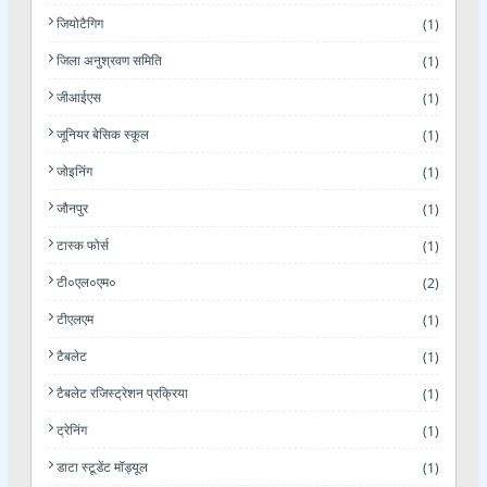
जियोटैगिग
(1)
जिला अनुश्रवण समिति
(1)
जीआईएस
(1)
जूनियर बेसिक स्कूल
(1)
जोइनिंग
(1)
जौनपुर
(1)
टास्क फोर्स
(1)
टी०एल०एम०
(2)
टीएलएम
(1)
टैबलेट
(1)
टैबलेट रजिस्ट्रेशन प्रक्रिया
(1)
ट्रेनिंग
(1)
डाटा स्टूडेंट मॉड्यूल
(1)