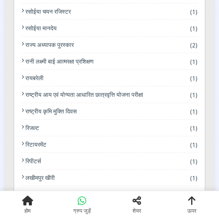
रसोईया चयन रजिस्टर
(1)
रसोईया मानदेय
(1)
राज्य अध्यापक पुरस्कार
(2)
रानी लक्ष्मी बाई आत्मरक्षा प्रशिक्षण
(1)
रायबरेली
(1)
राष्ट्रीय आय एवं योग्यता आधारित छात्रवृत्ति योजना परीक्षा
(1)
राष्ट्रीय कृमि मुक्ति दिवस
(1)
रिजल्ट
(1)
रिटायरमेंट
(1)
रिपीटर्स
(1)
लखीमपुर खीरी
(1)
लर्निंग कॉर्नर
(2)
होम
ग्रुप जुड़ें
शेयर
ऊपर
लिमिट
(1)