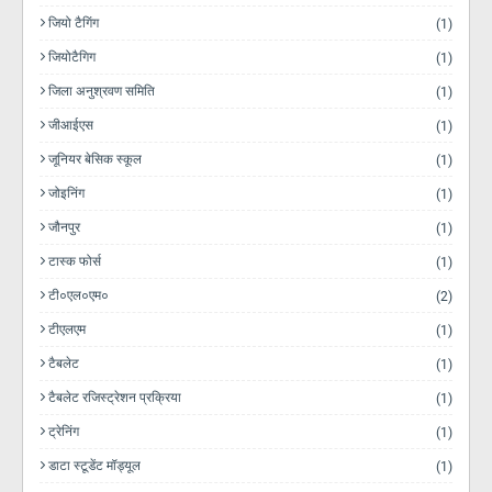
जियो टैगिंग
(1)
जियोटैगिग
(1)
जिला अनुश्रवण समिति
(1)
जीआईएस
(1)
जूनियर बेसिक स्कूल
(1)
जोइनिंग
(1)
जौनपुर
(1)
टास्क फोर्स
(1)
टी०एल०एम०
(2)
टीएलएम
(1)
टैबलेट
(1)
टैबलेट रजिस्ट्रेशन प्रक्रिया
(1)
ट्रेनिंग
(1)
डाटा स्टूडेंट मॉड्यूल
(1)