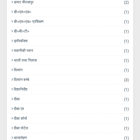
डायट मीरजापुर
(2)
डी०एल०एड०
(1)
डी०एल०एड० प्रशिक्षण
(1)
डी०बी०टी०
(1)
ड्रॉपबॉक्स
(1)
तकनीकी प्लान
(1)
थाली तथा गिलास
(1)
दिव्यांग
(1)
दिव्यांग बच्चे
(3)
दिशानिर्देश
(1)
दीक्षा
(1)
दीक्षा एप
(1)
दीक्षा कोर्स
(1)
दीक्षा पोर्टल
(1)
ध्वजारोहण
(1)