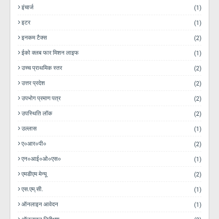
इंचार्ज
(1)
इटर
(1)
इनकम टैक्स
(2)
ईको क्लब फार मिशन लाइफ
(1)
उच्च प्राथमिक स्तर
(2)
उत्तर प्रदेश
(2)
उपभोग प्रमाण पत्र
(2)
उपस्थिति लॉक
(2)
उल्लास
(1)
ए०आर०पी०
(2)
एन०आई०ओ०एस०
(1)
एमडीएम मेन्यू
(2)
एस.एम्.सी.
(1)
ऑनलाइन आवेदन
(1)