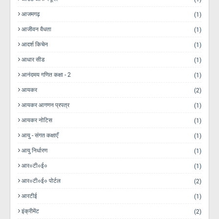
आजमगढ़
(1)
आजीवन वैधता
(1)
आदर्श किचेन
(1)
आधार सीड
(1)
आनंदमय गणित कक्षा - 2
(1)
आयकर
(2)
आयकर आगणन प्रपत्र
(1)
आयकर नोटिस
(1)
आयु - संगत कक्षाएँ
(1)
आयु निर्धारण
(1)
आर०टी०ई०
(1)
आर०टी०ई० पोर्टल
(2)
आरटीई
(1)
इंक्रीमेंट
(2)