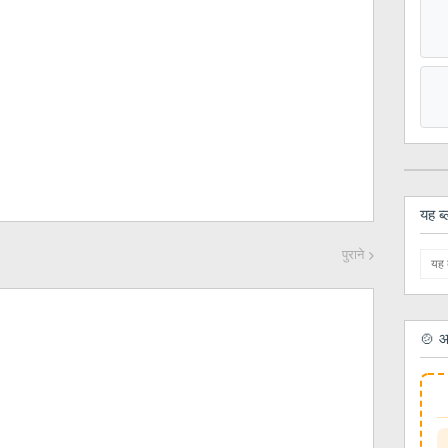
यह ब्
पुराने
🍲 आ