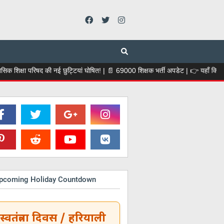
षद की नई छुट्टियां घोषित! | 📄 69000 शिक्षक भर्ती अपडेट | 👉 यहाँ क्लिक करें...
 Upcoming Holiday Countdown
स्वतंत्रता दिवस / हरियाली