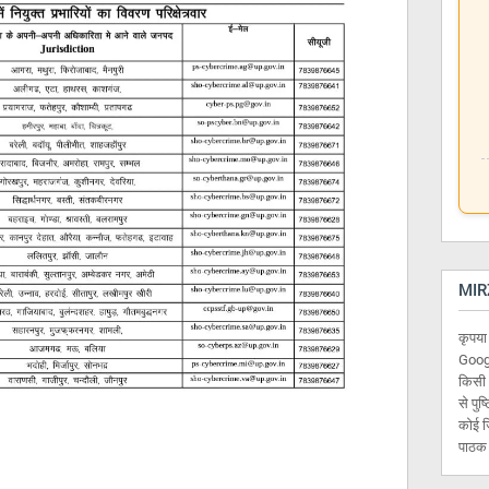
MIR
कृपया
Googl
किसी 
से पुष
कोई ज
पाठक स