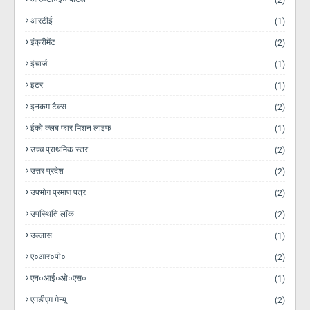
(2)
आरटीई
(1)
इंक्रीमेंट
(2)
इंचार्ज
(1)
इटर
(1)
इनकम टैक्स
(2)
ईको क्लब फार मिशन लाइफ
(1)
उच्च प्राथमिक स्तर
(2)
उत्तर प्रदेश
(2)
उपभोग प्रमाण पत्र
(2)
उपस्थिति लॉक
(2)
उल्लास
(1)
ए०आर०पी०
(2)
एन०आई०ओ०एस०
(1)
एमडीएम मेन्यू
(2)