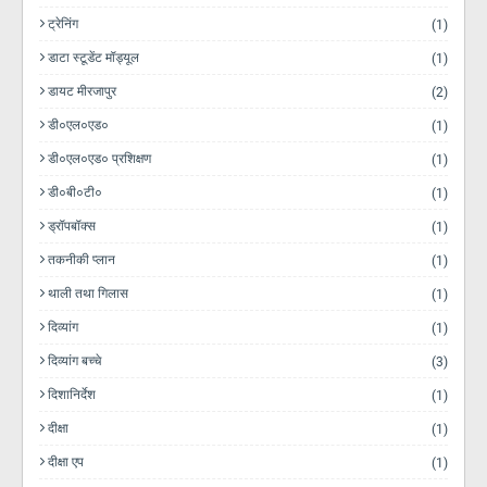
ट्रेनिंग
(1)
डाटा स्टूडेंट मॉड्यूल
(1)
डायट मीरजापुर
(2)
डी०एल०एड०
(1)
डी०एल०एड० प्रशिक्षण
(1)
डी०बी०टी०
(1)
ड्रॉपबॉक्स
(1)
तकनीकी प्लान
(1)
थाली तथा गिलास
(1)
दिव्यांग
(1)
दिव्यांग बच्चे
(3)
दिशानिर्देश
(1)
दीक्षा
(1)
दीक्षा एप
(1)