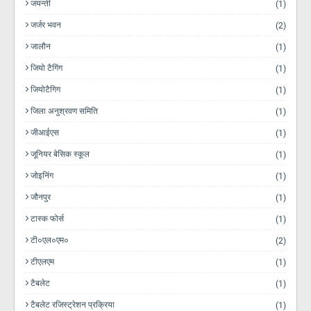
जयन्ती
(1)
जर्जर भवन
(2)
जालौन
(1)
जियो टैगिंग
(1)
जियोटैगिग
(1)
जिला अनुश्रवण समिति
(1)
जीआईएस
(1)
जूनियर बेसिक स्कूल
(1)
जोइनिंग
(1)
जौनपुर
(1)
टास्क फोर्स
(1)
टी०एल०एम०
(2)
टीएलएम
(1)
टैबलेट
(1)
टैबलेट रजिस्ट्रेशन प्रक्रिया
(1)