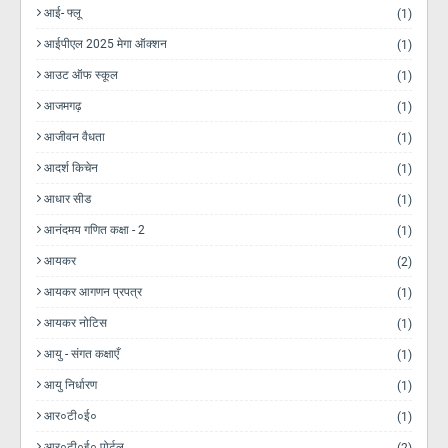
आई- फ्लू
(1)
आईपीएल 2025 मेगा ऑक्शन
(1)
आउट ऑफ स्कूल
(1)
आजमगढ़
(1)
आजीवन वैधता
(1)
आदर्श किचेन
(1)
आधार सीड
(1)
आनंदमय गणित कक्षा - 2
(1)
आयकर
(2)
आयकर आगणन प्रपत्र
(1)
आयकर नोटिस
(1)
आयु - संगत कक्षाएँ
(1)
आयु निर्धारण
(1)
आर०टी०ई०
(1)
आर०टी०ई० पोर्टल